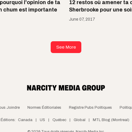
pourquoi l'opinion de ta
12 restos où amener ta 
on chum est importante
Sherbrooke pour une soi
June 07, 2017
See More
ous Joindre
Normes Éditioriales
Registre Pubs Politiques
Politiq
Éditions:
Canada
|
US
|
Québec
|
Global
|
MTL Blog (Montreal)
©
2026
Tous droits réservés, Narcity Media Inc.