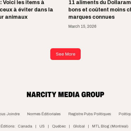
 Voici les items à
11 aliments du Dollaram
ceux à éviter dans la
bons et coûtent moins ch
ur animaux
marques connues
March 15, 2026
See More
ous Joindre
Normes Éditioriales
Registre Pubs Politiques
Politiq
Éditions:
Canada
|
US
|
Québec
|
Global
|
MTL Blog (Montreal)