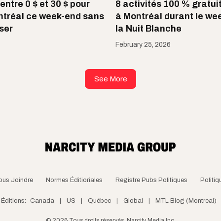
 entre 0 $ et 30 $ pour
8 activités 100 % gratui
ontréal ce week-end sans
à Montréal durant le we
ser
la Nuit Blanche
February 25, 2026
See More
ous Joindre
Normes Éditioriales
Registre Pubs Politiques
Politiq
Éditions:
Canada
|
US
|
Québec
|
Global
|
MTL Blog (Montreal)
©
2026
Tous droits réservés, Narcity Media Inc.