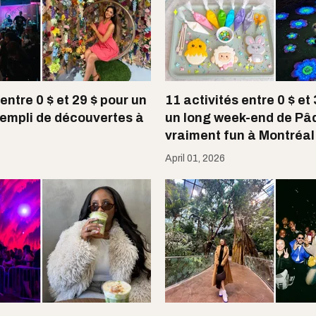
 entre 0 $ et 29 $ pour un
11 activités entre 0 $ et
empli de découvertes à
un long week-end de Pâ
vraiment fun à Montréal
April 01, 2026