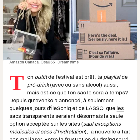
Amazon Canada
,
Osa855 | Dreamstime
T
on
outfit
de festival
est prêt, ta
playlist
de
pré-
drink
(avec ou sans alcool) aussi,
mais est-ce que ton sac le sera à temps?
Depuis qu'evenko a annoncé, à seulement
quelques jours d'ÎleSoniq et de LASSO, que
les
sacs transparents seraient désormais la seule
option acceptée
sur les sites (
sauf exceptions
médicales et sacs d’hydratation
), la nouvelle a fait
pas mal jaser. Entre la frustration du
timing
serré