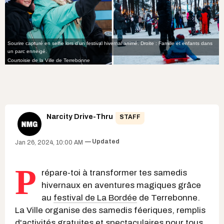
Sourire capturé en selfie lors d'un festival hivernal animé. Droite : Famille et enfants dans
un parc enneigé.
Courtoisie de la
Ville de Terrebonne
Narcity Drive-Thru
STAFF
Updated
Jan 26, 2024, 10:00 AM
P
répare-toi à transformer tes samedis
hivernaux en aventures magiques grâce
au
festival de La Bordée
de Terrebonne.
La Ville organise des samedis féeriques, remplis
d'activités gratuites et spectaculaires pour tous.