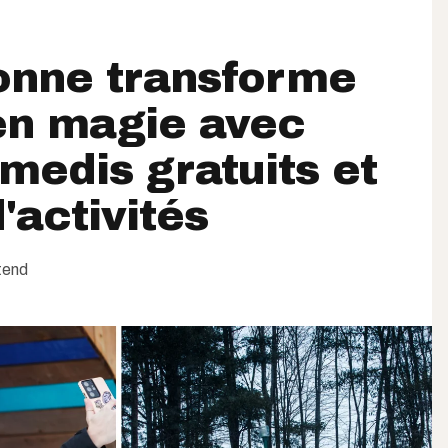
onne transforme
 en magie avec
amedis gratuits et
'activités
ttend