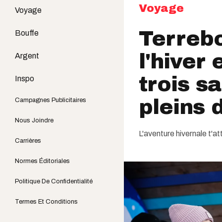
Voyage
Voyage
Terreb
Bouffe
l'hiver
Argent
trois s
Inspo
pleins d
Campagnes Publicitaires
Nous Joindre
L'aventure hivernale t'a
Carrières
Normes Éditoriales
Politique De Confidentialité
Termes Et Conditions