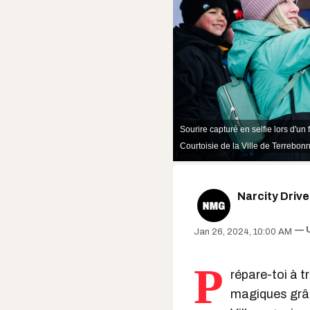
Sourire capturé en selfie lors d'un
Courtoisie de la
Ville de Terrebon
Narcity Driv
Jan 26, 2024, 10:00 AM
P
répare-toi à 
magiques gr