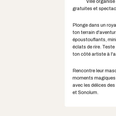
Ville organise
gratuites et spectac
Plonge dans un royaum
ton terrain d'aventu
époustouflants, mini 
éclats de rire. Test
ton côté artiste à l'a
Rencontre leur masc
moments magiques. Et
avec les délices de
et Sonolum.