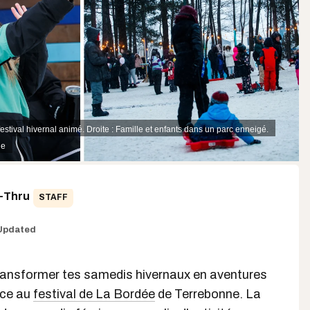
 festival hivernal animé. Droite : Famille et enfants dans un parc enneigé.
ne
e-Thru
STAFF
Updated
transformer tes samedis hivernaux en aventures
âce au
festival de La Bordée
de Terrebonne. La