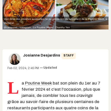
Voici deux des poutines auxquelles j'ai pu goûter lors du lancement de la Poutine Week, à
Montréal.
@campomtl | Instagram
,
La Poutine Week | Chanthy Yen
Josianne Desjardins
STAFF
Updated
Feb 02, 2024, 2:45 PM
L
a
Poutine Week
bat son plein du 1er au 7
février 2024 et c'est l'occasion, plus que
jamais, de combler tous tes
cravings
grâce au savoir-faire de plusieurs centaines de
restaurants participants aux quatre coins de la