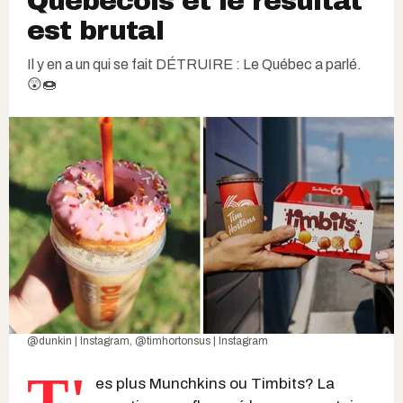
Québécois et le résultat
est brutal
Il y en a un qui se fait DÉTRUIRE : Le Québec a parlé.
😲🍩
@dunkin | Instagram
,
@timhortonsus | Instagram
T'
es plus Munchkins ou Timbits? La