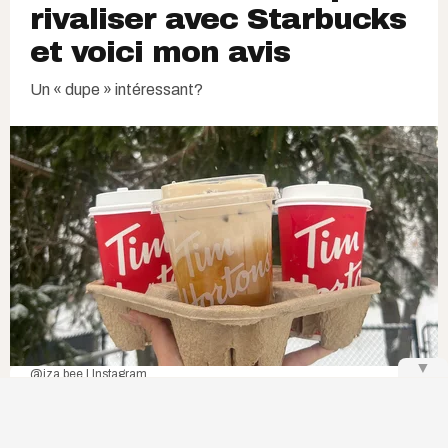
rivaliser avec Starbucks
et voici mon avis
Un « dupe » intéressant?
▼
@iza.bee | Instagram
N
oël est terminé, et tu en as sûrement eu
assez des
fameuses saveurs des Fêtes