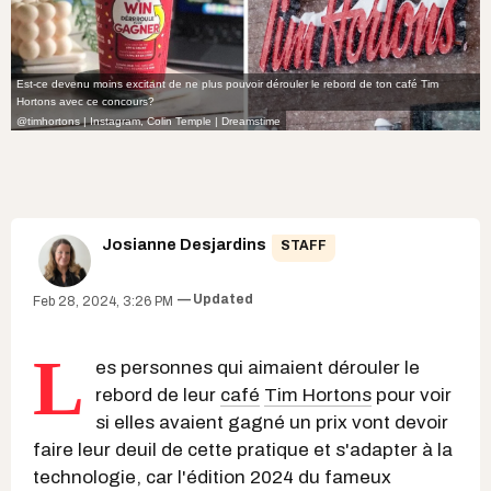
Est-ce devenu moins excitant de ne plus pouvoir dérouler le rebord de ton café Tim
Hortons avec ce concours?
@timhortons | Instagram,
Colin Temple | Dreamstime
Josianne Desjardins
STAFF
Updated
Feb 28, 2024, 3:26 PM
L
es personnes qui aimaient dérouler le
rebord de leur
café
Tim Hortons
pour voir
si elles avaient gagné un prix vont devoir
faire leur deuil de cette pratique et s'adapter à la
technologie, car l'édition 2024 du fameux