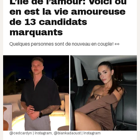
L’île de l’amour: Voici où
en est la vie amoureuse
de 13 candidats
marquants
Quelques personnes sont de nouveau en couple! 👀
@cedcardyn | Instagram
,
@biankadaoust | Instagram