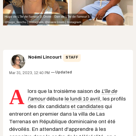
Hugo de L'île de l'amour 3. Droite : Dan de L'île de l'amour 3.
@hugo_brochu | Instagram
,
@insere1nom | Instagram
Noémi Lincourt
STAFF
Updated
Mar 31, 2023, 12:40 PM
A
lors que la troisième saison de
L'île de
l'amour
débute
le lundi 10 avril
, les profils
des dix candidats
et candidates
qui
entreront en premier dans la villa de Las
Terrenas en République dominicaine ont été
dévoilés. En attendant d'apprendre à les