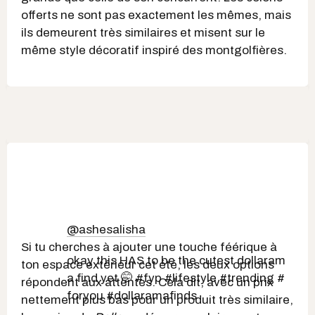
offerts ne sont pas exactement les mêmes, mais
ils demeurent très similaires et misent sur le
même style décoratif inspiré des montgolfières.
@ashesalisha
Si tu cherches à ajouter une touche féérique à
okay this HAS to be the cutest dollaram
ton espace extérieur cet été, les deux options
a find yet 🤭 #fyp #lifestyle #trending #
répondent aux attentes. Cela dit, avec un prix
foryou #dollaramafinds
nettement plus bas pour un produit très similaire,