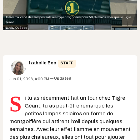
Dollarama vend des lampes solaires hyper mignones pour 58 % moins cher que le Tigre
Géant.
Narcity Québec
Izabelle Bee
STAFF
Updated
Jun 01, 2026, 4:00 PM
S
i tu as récemment fait un tour chez
Tigre
Géant
, tu as peut-être remarqué les
petites lampes solaires en forme de
montgolfière qui attirent l’œil depuis quelques
semaines. Avec leur effet flamme en mouvement
des plus chaleureux, elles ont tout pour ajouter