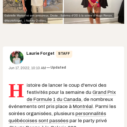
Gabrielle Marion et son amoureux. Droite : Sabrina d'OD à la soirée d'Hugo Renzo.
@laurieforget_ | Narcity Québec
Laurie Forget
STAFF
Updated
Jun 17, 2022, 10:10 AM
H
istoire de lancer le coup d'envoi des
festivités pour la semaine du
Grand Prix
de Formule 1 du Canada
, de nombreux
événements ont pris place à
Montréal
. Parmi les
soirées organisées, plusieurs
personnalités
québécoises sont passées
par le party privé