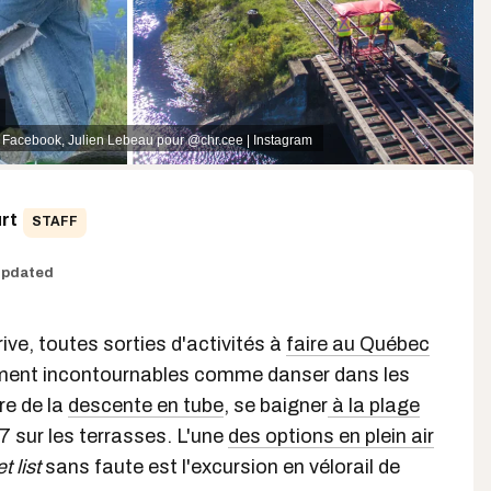
| Facebook
, Julien Lebeau pour
@chr.cee | Instagram
rt
STAFF
pdated
rive, toutes sorties d'activités à
faire au Québec
ment incontournables comme danser dans les
ire de la
descente en tube
, se baigner
à la plage
7 sur les terrasses. L'une
des options en plein air
t list
sans faute est l'excursion en vélorail de