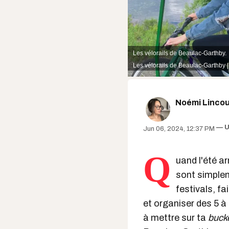
Les vélorails de Beaulac-Garthby.
Les vélorails de Beaulac-Garthby 
Noémi Lincou
U
Jun 06, 2024, 12:37 PM
Q
uand l'été ar
sont simple
festivals, fa
et organiser des 5 à 
à mettre sur ta
bucke