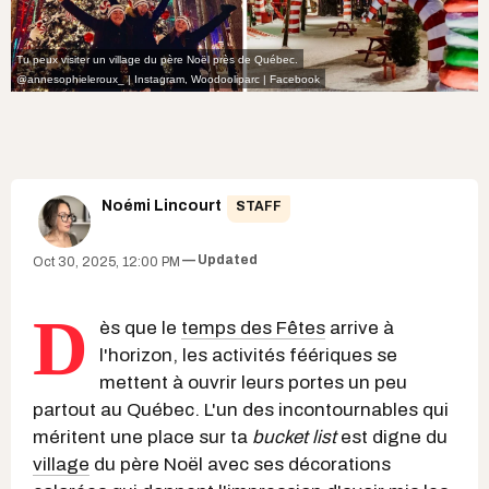
Tu peux visiter un village du père Noël près de Québec.
@annesophieleroux_ | Instagram
,
Woodooliparc | Facebook
Noémi Lincourt
STAFF
Updated
Oct 30, 2025, 12:00 PM
D
ès que le
temps des Fêtes
arrive à
l'horizon, les activités féériques se
mettent à ouvrir leurs portes un peu
partout au Québec. L'un des incontournables qui
méritent une place sur ta
bucket list
est digne du
village
du père Noël avec ses décorations