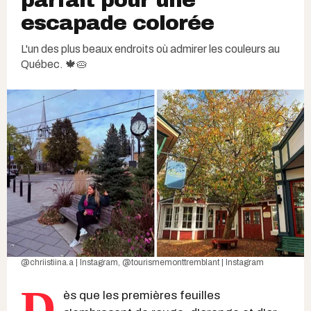
parfait pour une
escapade colorée
L'un des plus beaux endroits où admirer les couleurs au
Québec. 🍁🥧
@chriistiina.a | Instagram
,
@tourismemonttremblant | Instagram
D
ès que les premières feuilles