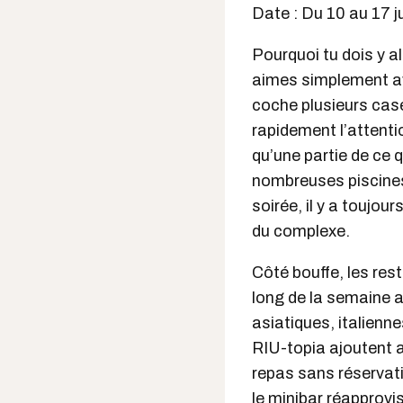
Date : Du 10 au 17 j
Pourquoi tu dois y al
aimes simplement av
coche plusieurs cas
rapidement l’attenti
qu’une partie de ce q
nombreuses piscines,
soirée, il y a toujou
du complexe.
Côté bouffe, les res
long de la semaine a
asiatiques, italienn
RIU-topia ajoutent 
repas sans réservati
le minibar réapprov