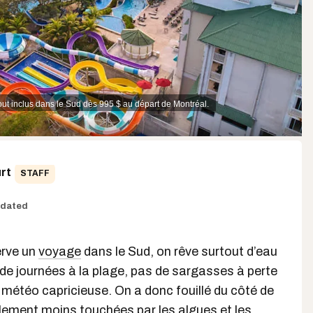
out inclus dans le Sud dès 995 $ au départ de Montréal.
rt
STAFF
dated
erve un
voyage
dans le Sud, on rêve surtout d’eau
 de journées à la plage, pas de sargasses à perte
 météo capricieuse. On a donc fouillé du côté de
lement moins touchées par les algues et les