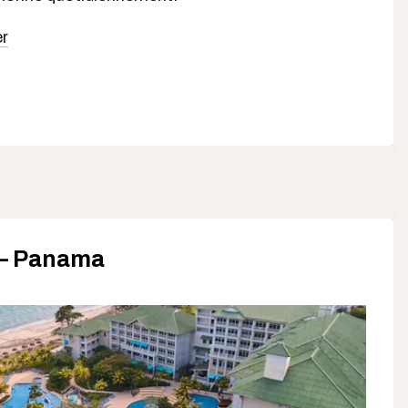
er
 – Panama