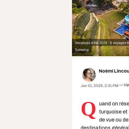
Vacances d'été 2026 : 6 voyages t
Sunwing
Noémi Lincou
Up
Jun 01, 2026, 2:31 PM
Q
uand on rés
turquoise et
de vue ou de
destinations généra