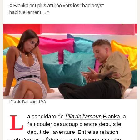
«
Bianka est plus attirée vers les "bad boys"
habituellement... »
L'île de l'amour | TVA
L
a candidate de
L'île de l'amour
,
Bianka
, a
fait couler beaucoup d'encre depuis le
début de l'aventure. Entre sa relation
ambiguë avec
Édouard
, les
tensions avec Kim