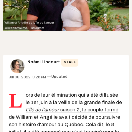
William et Angélie de L'île de l'amour
@liledelamourtva | Instagram
Noémi Lincourt
STAFF
Updated
Jul 08, 2022, 3:26 PM
L
ors de leur élimination qui a été diffusée
le 1er juin à la veille de la grande finale de
L'île de l'amour
saison 2, le couple formé
de William et Angélie
avait décidé de poursuivre
son histoire d'amour au Québec. Cela dit, le 8
juillet, il a été annoncé que c’est terminé pour le