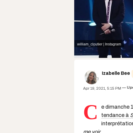
william_cloutier | Instagram
Izabelle Bee
Up
Apr 19, 2021, 5:15 PM
C
e dimanche 1
tendance à
S
interprétati
me voir
.