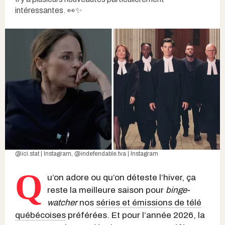
intéressantes. 👀✨
@ici.stat | Instagram
,
@indefendable.tva | Instagram
Q
u’on adore ou qu’on déteste l’hiver, ça
reste la meilleure saison pour
binge-
watcher
nos
séries et émissions de télé
québécoises
préférées. Et pour l’année 2026, la