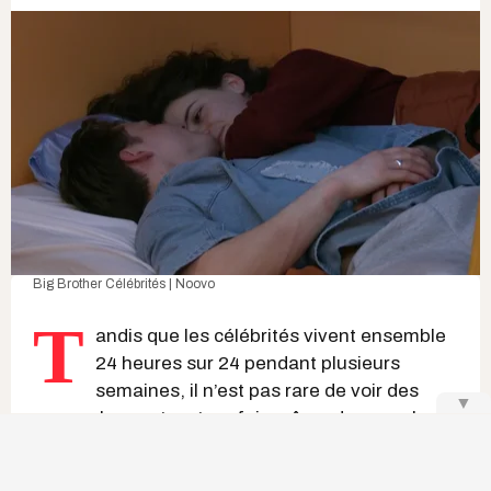
Big Brother Célébrités | Noovo
T
andis que les célébrités vivent ensemble
24 heures sur 24 pendant plusieurs
semaines, il n’est pas rare de voir des
▼
rapprochements, et parfois même des couples
se former, dans les
téléréalités québécoises
. Et
ce, que les candidats et candidates soient en