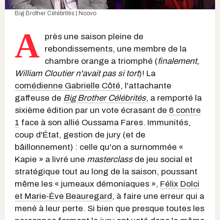
Big Brother Célébrités | Noovo
A
près une saison pleine de
rebondissements, une membre de la
chambre orange a triomphé (
finalement,
William Cloutier n'avait pas si tort
)! La
comédienne Gabrielle Côté
, l'attachante
gaffeuse de
Big Brother Célébrités
, a remporté la
sixième édition par un vote écrasant de
6 contre
1
face à son allié Oussama Fares. Immunités,
coup d'État, gestion de jury (et de
bâillonnement) : celle qu'on a surnommée «
Kapie » a livré une
masterclass
de jeu social et
stratégique tout au long de la saison, poussant
même les « jumeaux démoniaques »,
Félix Dolci
et Marie-Ève Beauregard
, à faire une erreur qui a
mené à leur perte. Si bien que presque toutes les