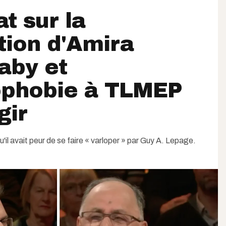
t sur la
tion d'Amira
aby et
mophobie à TLMEP
gir
il avait peur de se faire « varloper » par Guy A. Lepage.