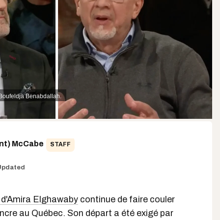
Boufeldja Benabdallah.
ent) McCabe
STAFF
Updated
 d'Amira Elghawaby
continue de faire couler
ncre au Québec. Son départ a été exigé par