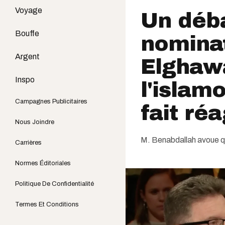
Voyage
Un déba
Bouffe
nomina
Argent
Elghaw
Inspo
l'isla
Campagnes Publicitaires
fait réa
Nous Joindre
M. Benabdallah avoue qu'
Carrières
Normes Éditoriales
Politique De Confidentialité
Termes Et Conditions