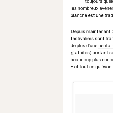
toujours quel
les nombreux événeme
blanche
est une tradi
Depuis maintenant pl
festivaliers sont tra
de plus d’une
centain
gratuites) portant su
beaucoup plus encor
» et tout ce qu'évo