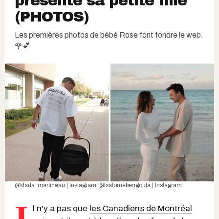
présente sa petite fille
(PHOTOS)
Les premières photos de bébé Rose font fondre le web.
🌹💕
@dada_martineau | Instagram
,
@salomebengoufa | Instagram
I
l n'y a pas que
les Canadiens de Montréal