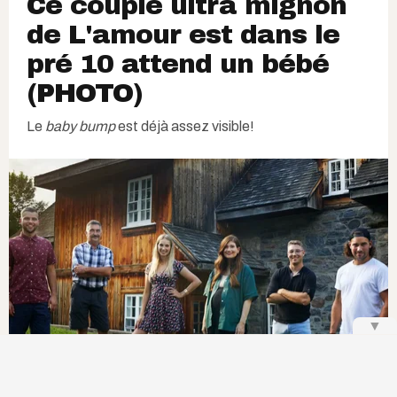
Ce couple ultra mignon
de L'amour est dans le
pré 10 attend un bébé
(PHOTO)
Le
baby bump
est déjà assez visible!
▼
L'amour est dans le pré
| Courtoisie