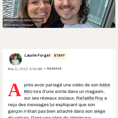
Rafaëlle Roy et Joffrey Charles.
@rafaelleroy | Instagram
Laurie Forget
STAFF
Updated
May 11, 2022, 9:09 AM
A
près avoir partagé une vidéo de son
bébé
Milo
lors d'une sortie dans un magasin,
sur ses réseaux sociaux,
Rafaëlle Roy
a
reçu des messages lui expliquant que son
garçon n'était pas bien attaché dans son siège
de voiture. Dans une série de
stories
sur