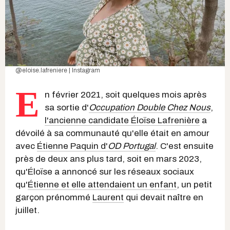
@eloise.lafreniere | Instagram
E
n février 2021, soit quelques mois après
sa sortie d'
Occupation Double Chez Nous
,
l'ancienne candidate Éloïse Lafrenière
a
dévoilé à sa communauté qu'elle était en amour
avec
Étienne Paquin d'
OD Portuga
l
. C'est ensuite
près de deux ans plus tard, soit en mars 2023,
qu'Éloïse a annoncé sur les réseaux sociaux
qu'
Étienne et elle attendaient un enfant
, un petit
garçon prénommé
Laurent
qui devait naître en
juillet.