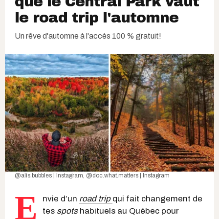
que le Central Park vaut
le road trip l'automne
Un rêve d'automne à l'accès 100 % gratuit!
@alis.bubbles | Instagram
,
@
doc.what.matters | Instagram
E
nvie d’un
road trip
qui fait changement de
tes
spots
habituels au Québec pour