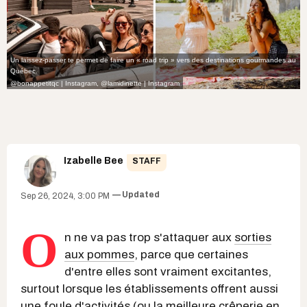
Un laissez-passer te permet de faire un « road trip » vers des destinations gourmandes au
Québec.
@bonappetitqc | Instagram,
@lamidinette | Instagram
Izabelle Bee
STAFF
Updated
Sep 26, 2024, 3:00 PM
O
n ne va pas trop s'attaquer aux
sorties
aux pommes
, parce que certaines
d'entre elles sont vraiment excitantes,
surtout lorsque les établissements offrent aussi
une foule d'activités (ou la
meilleure crêperie en