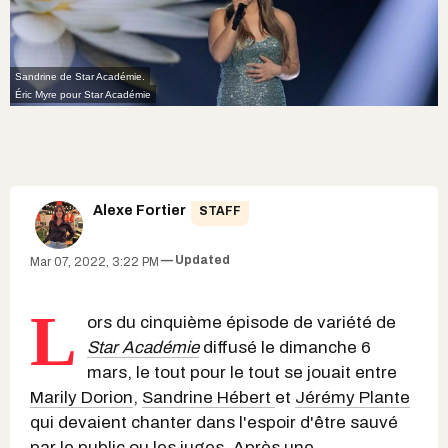
Sandrine de Star Académie.
Éric Myre pour Star Académie
Alexe Fortier
STAFF
Updated
Mar 07, 2022, 3:22 PM
L
ors du cinquième épisode de variété de
Star Académie
diffusé le dimanche 6
mars, le tout pour le tout se jouait entre
Marily Dorion
,
Sandrine Hébert
et
Jérémy Plante
qui devaient chanter dans l'espoir d'être sauvé
par le public ou les juges. Après une