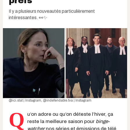
préfs
Il y a plusieurs nouveautés particulièrement
intéressantes. 👀✨
@ici.stat | Instagram
,
@indefendable.tva | Instagram
Q
u’on adore ou qu’on déteste l’hiver, ça
reste la meilleure saison pour
binge-
watcher
nos
séries et émissions de télé