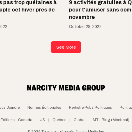
s pas trop quétaines à
9 activités gratuites à
uple cet hiver près de
pour t'amuser sans com
novembre
2022
October 28, 2022
See More
ous Joindre
Normes Éditioriales
Registre Pubs Politiques
Politiq
Éditions:
Canada
|
US
|
Québec
|
Global
|
MTL Blog (Montreal)
©
2026
Tous droits réservés, Narcity Media Inc.