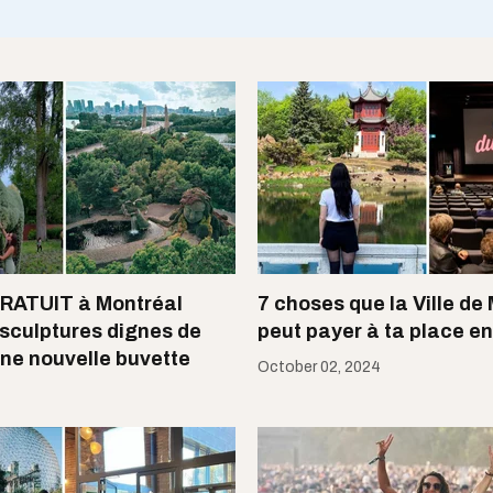
GRATUIT à Montréal
7 choses que la Ville de
sculptures dignes de
peut payer à ta place e
une nouvelle buvette
October 02, 2024