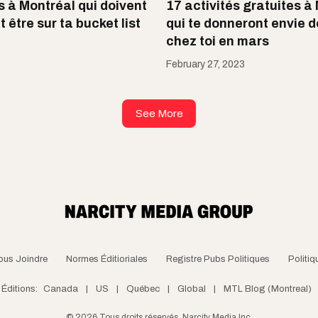
s à Montréal qui doivent
17 activités gratuites à
être sur ta bucket list
qui te donneront envie de
chez toi en mars
February 27, 2023
See More
ous Joindre
Normes Éditioriales
Registre Pubs Politiques
Politiq
Éditions:
Canada
|
US
|
Québec
|
Global
|
MTL Blog (Montreal)
©
2026
Tous droits réservés, Narcity Media Inc.