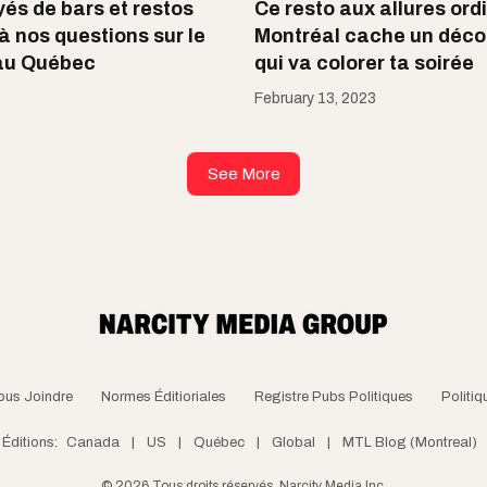
és de bars et restos
Ce resto aux allures ord
à nos questions sur le
Montréal cache un déc
 au Québec
qui va colorer ta soirée
February 13, 2023
See More
ous Joindre
Normes Éditioriales
Registre Pubs Politiques
Politiq
Éditions:
Canada
|
US
|
Québec
|
Global
|
MTL Blog (Montreal)
©
2026
Tous droits réservés, Narcity Media Inc.