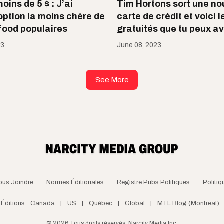
ins de 5 $ : J’ai
Tim Hortons sort une no
option la moins chère de
carte de crédit et voici l
 food populaires
gratuités que tu peux av
23
June 08, 2023
See More
ous Joindre
Normes Éditioriales
Registre Pubs Politiques
Politiq
Éditions:
Canada
|
US
|
Québec
|
Global
|
MTL Blog (Montreal)
©
2026
Tous droits réservés, Narcity Media Inc.