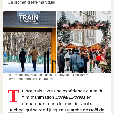
Ça promet d'être magique!
@lucy_and_joy_/@lucie_parisse_photographe | Instagram
,
@marchedenoel.bsp | Instagram
T
u pourrais vivre une expérience digne du
film d'animation
Boréal Express
en
embarquant dans
le train de Noël
à
Québec
, qui se rend jusqu'au
Marché de Noël de