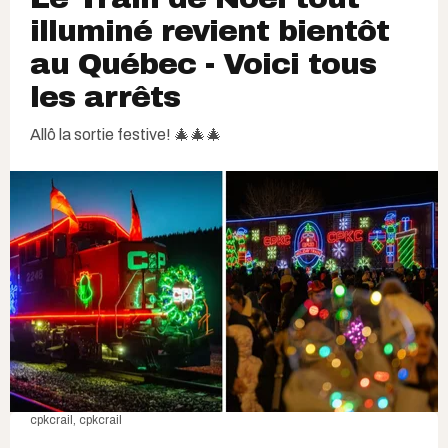
illuminé revient bientôt
au Québec - Voici tous
les arrêts
Allô la sortie festive! 🎄🎄🎄
cpkcrail
,
cpkcrail