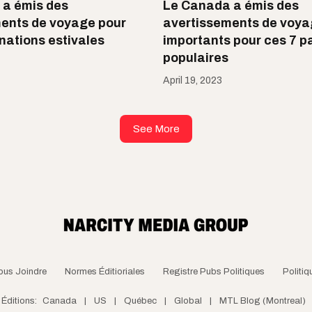
 a émis des
Le Canada a émis des
ents de voyage pour
avertissements de voy
inations estivales
importants pour ces 7 p
populaires
April 19, 2023
See More
ous Joindre
Normes Éditioriales
Registre Pubs Politiques
Politiq
Éditions:
Canada
|
US
|
Québec
|
Global
|
MTL Blog (Montreal)