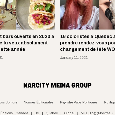
et bars ouverts en 2020 à
16 coloristes à Québec 
e tu veux absolument
prendre rendez-vous po
cette année
changement de tête W
21
January 11, 2021
ous Joindre
Normes Éditioriales
Registre Pubs Politiques
Politiq
Éditions:
Canada
|
US
|
Québec
|
Global
|
MTL Blog (Montreal)